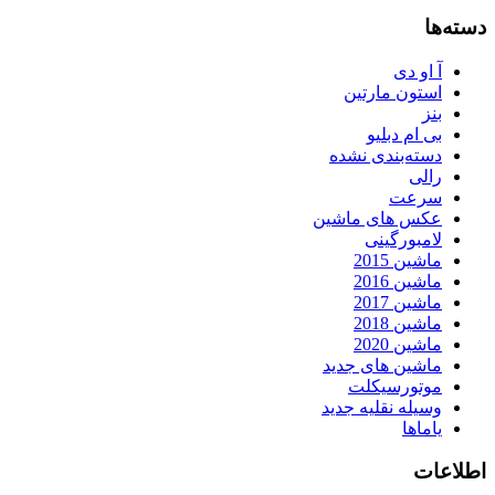
دسته‌ها
آ او دی
استون مارتین
بنز
بی ام دبلیو
دسته‌بندی نشده
رالی
سرعت
عکس های ماشین
لامبورگینی
ماشین 2015
ماشین 2016
ماشین 2017
ماشین 2018
ماشین 2020
ماشین های جدید
موتورسیکلت
وسیله نقلیه جدید
یاماها
اطلاعات