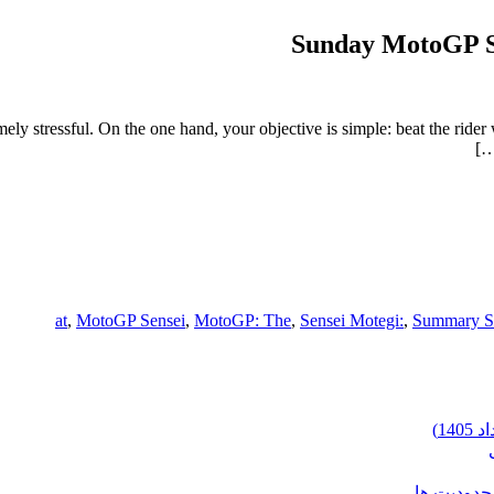
Sunday MotoGP Su
ly stressful. On the one hand, your objective is simple: beat the rider
at
,
MotoGP Sensei
,
MotoGP: The
,
Sensei Motegi:
,
Summary S
محدودیت ها