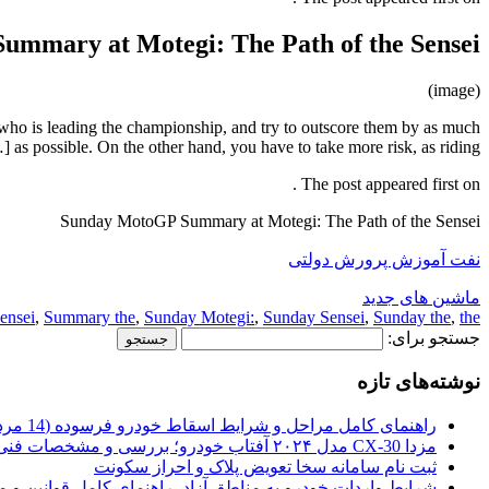
mmary at Motegi: The Path of the Sensei
(image)
 who is leading the championship, and try to outscore them by as much
as possible. On the other hand, you have to take more risk, as riding […]
The post appeared first on .
Sunday MotoGP Summary at Motegi: The Path of the Sensei
نفت آموزش پرورش دولتی
ماشین های جدید
ensei
,
Summary the
,
Sunday Motegi:
,
Sunday Sensei
,
Sunday the
,
the
جستجو برای:
نوشته‌های تازه
راهنمای کامل مراحل و شرایط اسقاط خودرو فرسوده (14 مرداد 1405)
مزدا CX-30 مدل ۲۰۲۴ آفتاب خودرو؛ بررسی و مشخصات فنی
ثبت نام سامانه سخا تعویض پلاک و احراز سکونت
شرایط واردات خودرو به مناطق آزاد، راهنمای کامل قوانین و 