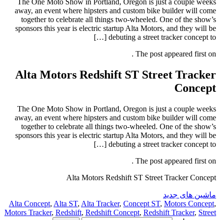
The One Moto Show in Portland, Oregon is just a couple weeks
away, an event where hipsters and custom bike builder will come
together to celebrate all things two-wheeled. One of the show’s
sponsors this year is electric startup Alta Motors, and they will be
debuting a street tracker concept to […]
The post appeared first on .
Alta Motors Redshift ST Street Tracker
Concept
The One Moto Show in Portland, Oregon is just a couple weeks
away, an event where hipsters and custom bike builder will come
together to celebrate all things two-wheeled. One of the show’s
sponsors this year is electric startup Alta Motors, and they will be
debuting a street tracker concept to […]
The post appeared first on .
Alta Motors Redshift ST Street Tracker Concept
ماشین های جدید
Alta Concept
,
Alta ST
,
Alta Tracker
,
Concept ST
,
Motors Concept
,
Motors Tracker
,
Redshift
,
Redshift Concept
,
Redshift Tracker
,
Street