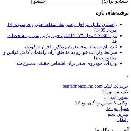
جستجو برای:
نوشته‌های تازه
راهنمای کامل مراحل و شرایط اسقاط خودرو فرسوده (14
مرداد 1405)
مزدا CX-30 مدل ۲۰۲۴ آفتاب خودرو؛ بررسی و مشخصات
فنی
ثبت نام سامانه سخا تعویض پلاک و احراز سکونت
شرایط واردات خودرو به مناطق آزاد، راهنمای کامل قوانین و
محدودیت ها
واردات خودروی صفر برای اشخاص حقیقی ممنوع شد
.
خرید بک لینک behtarinbacklink.com
لایسنس نود32
پسورد نود 32
اوکلی لایسنس رایگان نود 32
همیار نود 32
بهترین سئو
رایگان
آخرین دیدگاه‌ها