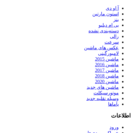
آ او دی
استون مارتین
بنز
بی ام دبلیو
دسته‌بندی نشده
رالی
سرعت
عکس های ماشین
لامبورگینی
ماشین 2015
ماشین 2016
ماشین 2017
ماشین 2018
ماشین 2020
ماشین های جدید
موتورسیکلت
وسیله نقلیه جدید
یاماها
اطلاعات
ورود
خوراک ورودی‌ها