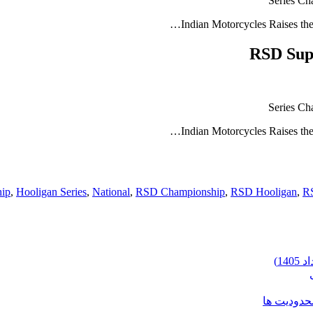
Series Ch
Indian Motorcycles Raises th
RSD Supe
Series Ch
Indian Motorcycles Raises th
hip
,
Hooligan Series
,
National
,
RSD Championship
,
RSD Hooligan
,
RS
محدودیت ها