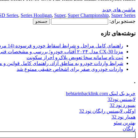
ماشین های جدید
D Series
,
Series Hooligan
,
Super
,
Super Championship
,
Super Series
جستجو برای:
نوشته‌های تازه
راهنمای کامل مراحل و شرایط اسقاط خودرو فرسوده (14 مرداد 1405)
مزدا CX-30 مدل ۲۰۲۴ آفتاب خودرو؛ بررسی و مشخصات فنی
ثبت نام سامانه سخا تعویض پلاک و احراز سکونت
شرایط واردات خودرو به مناطق آزاد، راهنمای کامل قوانین و 
واردات خودروی صفر برای اشخاص حقیقی ممنوع شد
.
خرید بک لینک behtarinbacklink.com
لایسنس نود32
پسورد نود 32
اوکلی لایسنس رایگان نود 32
همیار نود 32
بهترین سئو
رایگان