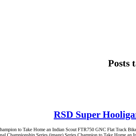
Posts 
RSD Super Hooliga
hampion to Take Home an Indian Scout FTR750 GNC Flat Track Bike 
l Championship Series (image) Series Champion to Take Home an Indi