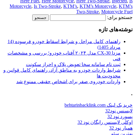
Here Fuel
,
Here Motorcycle
,
Here Two-Stroke
,
Injected
,
Is
Motorcycle
,
Is Two-Stroke
,
KTM’s
,
KTM’s Motorcycle
,
KTM’s
Two-Stroke
,
Motorcycle Fuel
جستجو برای:
نوشته‌های تازه
راهنمای کامل مراحل و شرایط اسقاط خودرو فرسوده (14
مرداد 1405)
مزدا CX-30 مدل ۲۰۲۴ آفتاب خودرو؛ بررسی و مشخصات
فنی
ثبت نام سامانه سخا تعویض پلاک و احراز سکونت
شرایط واردات خودرو به مناطق آزاد، راهنمای کامل قوانین و
محدودیت ها
واردات خودروی صفر برای اشخاص حقیقی ممنوع شد
.
خرید بک لینک behtarinbacklink.com
لایسنس نود32
پسورد نود 32
اوکلی لایسنس رایگان نود 32
همیار نود 32
بهترین سئو