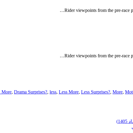
Rider viewpoints from the pre-race p
Rider viewpoints from the pre-race p
 More
,
Drama Surprises?
,
less
,
Less More
,
Less Surprises?
,
More
,
Mot