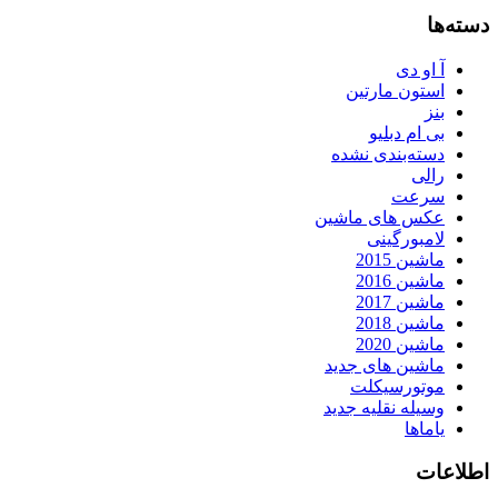
دسته‌ها
آ او دی
استون مارتین
بنز
بی ام دبلیو
دسته‌بندی نشده
رالی
سرعت
عکس های ماشین
لامبورگینی
ماشین 2015
ماشین 2016
ماشین 2017
ماشین 2018
ماشین 2020
ماشین های جدید
موتورسیکلت
وسیله نقلیه جدید
یاماها
اطلاعات