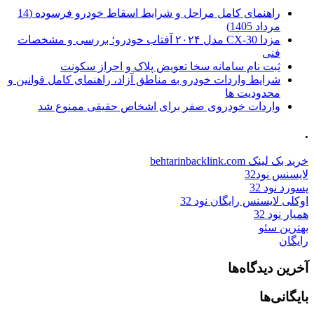
راهنمای کامل مراحل و شرایط اسقاط خودرو فرسوده (14
مرداد 1405)
مزدا CX-30 مدل ۲۰۲۴ آفتاب خودرو؛ بررسی و مشخصات
فنی
ثبت نام سامانه سخا تعویض پلاک و احراز سکونت
شرایط واردات خودرو به مناطق آزاد، راهنمای کامل قوانین و
محدودیت ها
واردات خودروی صفر برای اشخاص حقیقی ممنوع شد
.
خرید بک لینک behtarinbacklink.com
لایسنس نود32
پسورد نود 32
اوکلی لایسنس رایگان نود 32
همیار نود 32
بهترین سئو
رایگان
آخرین دیدگاه‌ها
بایگانی‌ها