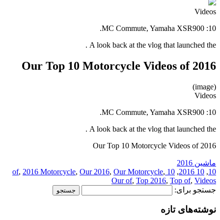
Videos
10: MC Commute, Yamaha XSR900.
A look back at the vlog that launched the .
Our Top 10 Motorcycle Videos of 2016
(image)
Videos
10: MC Commute, Yamaha XSR900.
A look back at the vlog that launched the .
Our Top 10 Motorcycle Videos of 2016
ماشین 2016
,
2016 Motorcycle
,
Our 2016
,
Our Motorcycle
,
10 of
,
10 2016
,
10
Our of
,
Top 2016
,
Top of
,
Videos
جستجو برای:
نوشته‌های تازه