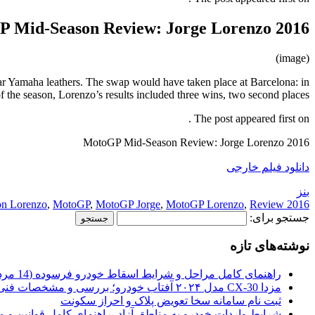
2016 MotoGP Mid-Season Review: Jorge Lorenzo
(image)
ar Yamaha leathers. The swap would have taken place at Barcelona: in
 of the season, Lorenzo’s results included three wins, two second places […]
The post appeared first on .
2016 MotoGP Mid-Season Review: Jorge Lorenzo
دانلود فیلم خارجی
بنز
on Lorenzo
,
MotoGP
,
MotoGP Jorge
,
MotoGP Lorenzo
,
Review:
2016 Jorge
جستجو برای:
نوشته‌های تازه
راهنمای کامل مراحل و شرایط اسقاط خودرو فرسوده (14 مرداد 1405)
مزدا CX-30 مدل ۲۰۲۴ آفتاب خودرو؛ بررسی و مشخصات فنی
ثبت نام سامانه سخا تعویض پلاک و احراز سکونت
شرایط واردات خودرو به مناطق آزاد، راهنمای کامل قوانین و 