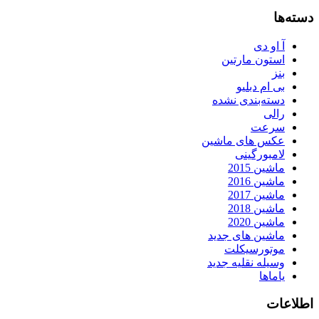
دسته‌ها
آ او دی
استون مارتین
بنز
بی ام دبلیو
دسته‌بندی نشده
رالی
سرعت
عکس های ماشین
لامبورگینی
ماشین 2015
ماشین 2016
ماشین 2017
ماشین 2018
ماشین 2020
ماشین های جدید
موتورسیکلت
وسیله نقلیه جدید
یاماها
اطلاعات