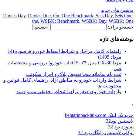
ماشین های جدید
Davies Day
,
Davies One
,
On
,
One Benchmark
,
Sets Day
,
Sets One
,
the
,
WSBK: Benchmark
,
WSBK: Day
,
WSBK: One
جستجو برای:
نوشته‌های تازه
راهنمای کامل مراحل و شرایط اسقاط خودرو فرسوده (14
مرداد 1405)
مزدا CX-30 مدل ۲۰۲۴ آفتاب خودرو؛ بررسی و مشخصات
فنی
ثبت نام سامانه سخا تعویض پلاک و احراز سکونت
شرایط واردات خودرو به مناطق آزاد، راهنمای کامل قوانین و
محدودیت ها
واردات خودروی صفر برای اشخاص حقیقی ممنوع شد
.
خرید بک لینک behtarinbacklink.com
لایسنس نود32
پسورد نود 32
اوکلی لایسنس رایگان نود 32