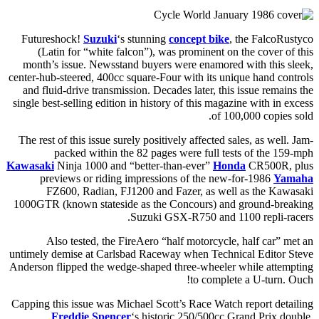
Futureshock!
Suzuki
‘s stunning
concept bike
, the FalcoRustyco
(Latin for “white falcon”), was prominent on the cover of this
month’s issue. Newsstand buyers were enamored with this sleek,
center-hub-steered, 400cc square-Four with its unique hand controls
and fluid-drive transmission. Decades later, this issue remains the
single best-selling edition in history of this magazine with in excess
of 100,000 copies sold.
The rest of this issue surely positively affected sales, as well. Jam-
packed within the 82 pages were full tests of the 159-mph
Kawasaki
Ninja 1000 and “better-than-ever”
Honda
CR500R, plus
previews or riding impressions of the new-for-1986
Yamaha
FZ600, Radian, FJ1200 and Fazer, as well as the Kawasaki
1000GTR (known stateside as the Concours) and ground-breaking
Suzuki GSX-R750 and 1100 repli-racers.
Also tested, the FireAero “half motorcycle, half car” met an
untimely demise at Carlsbad Raceway when Technical Editor Steve
Anderson flipped the wedge-shaped three-wheeler while attempting
to complete a U-turn. Ouch!
Capping this issue was Michael Scott’s Race Watch report detailing
Freddie Spencer
‘s historic 250/500cc Grand Prix double.