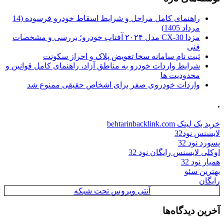
راهنمای کامل مراحل و شرایط اسقاط خودرو فرسوده (14
مرداد 1405)
مزدا CX-30 مدل ۲۰۲۴ آفتاب خودرو؛ بررسی و مشخصات
فنی
ثبت نام سامانه سخا تعویض پلاک و احراز سکونت
شرایط واردات خودرو به مناطق آزاد، راهنمای کامل قوانین و
محدودیت ها
واردات خودروی صفر برای اشخاص حقیقی ممنوع شد
.
خرید بک لینک behtarinbacklink.com
لایسنس نود32
پسورد نود 32
اوکلی لایسنس رایگان نود 32
همیار نود 32
بهترین سئو
رایگان
آنتی ویروس تحت شبکه
آخرین دیدگاه‌ها