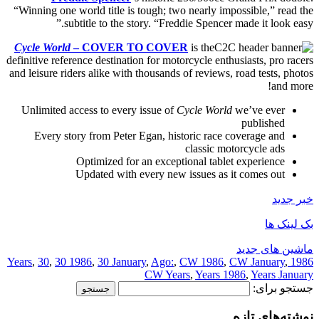
“Winning one world title is tough; two nearly impossible,” read the
subtitle to the story. “Freddie Spencer made it look easy.”
Cycle World
– COVER TO COVER
is the
definitive reference destination for motorcycle enthusiasts, pro racers
and leisure riders alike with thousands of reviews, road tests, photos
and more!
Unlimited access to every issue of
Cycle World
we’ve ever
published
Every story from Peter Egan, historic race coverage and
classic motorcycle ads
Optimized for an exceptional tablet experience
Updated with every new issues as it comes out
خبر جدید
بک لینک ها
ماشین های جدید
,
30
,
30 1986
,
30 January
,
Ago:
,
CW 1986
,
CW January
,
1986 Years
CW Years
,
Years 1986
,
Years January
جستجو برای:
نوشته‌های تازه