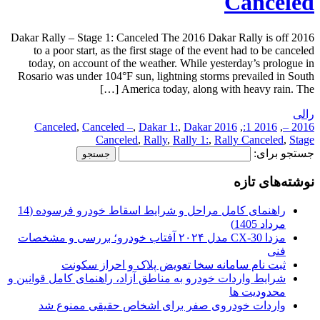
Canceled
2016 Dakar Rally – Stage 1: Canceled The 2016 Dakar Rally is off
to a poor start, as the first stage of the event had to be canceled
today, on account of the weather. While yesterday’s prologue in
Rosario was under 104°F sun, lightning storms prevailed in South
America today, along with heavy rain. The […]
رالی
,
Canceled –
,
Dakar 1:
,
Dakar
2016 Canceled
,
2016 1:
,
2016 –
Canceled
,
Rally
,
Rally 1:
,
Rally Canceled
,
Stage
جستجو برای:
نوشته‌های تازه
راهنمای کامل مراحل و شرایط اسقاط خودرو فرسوده (14
مرداد 1405)
مزدا CX-30 مدل ۲۰۲۴ آفتاب خودرو؛ بررسی و مشخصات
فنی
ثبت نام سامانه سخا تعویض پلاک و احراز سکونت
شرایط واردات خودرو به مناطق آزاد، راهنمای کامل قوانین و
محدودیت ها
واردات خودروی صفر برای اشخاص حقیقی ممنوع شد