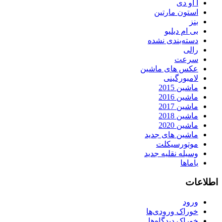
آ او دی
استون مارتین
بنز
بی ام دبلیو
دسته‌بندی نشده
رالی
سرعت
عکس های ماشین
لامبورگینی
ماشین 2015
ماشین 2016
ماشین 2017
ماشین 2018
ماشین 2020
ماشین های جدید
موتورسیکلت
وسیله نقلیه جدید
یاماها
اطلاعات
ورود
خوراک ورودی‌ها
خوراک دیدگاه‌ها