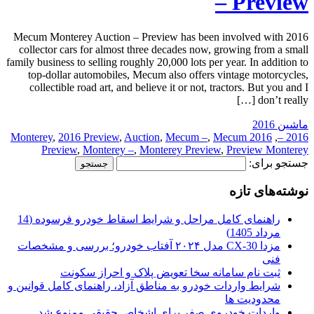
– Preview
2016 Mecum Monterey Auction – Preview has been involved with
collector cars for almost three decades now, growing from a small
family business to selling roughly 20,000 lots per year. In addition to
top-dollar automobiles, Mecum also offers vintage motorcycles,
collectible road art, and believe it or not, tractors. But you and I
don’t really […]
ماشین 2016
,
2016 Preview
,
Auction
,
Mecum –
,
Mecum
2016 Monterey
,
2016 –
Preview
,
Monterey –
,
Monterey Preview
,
Preview Monterey
جستجو برای:
نوشته‌های تازه
راهنمای کامل مراحل و شرایط اسقاط خودرو فرسوده (14
مرداد 1405)
مزدا CX-30 مدل ۲۰۲۴ آفتاب خودرو؛ بررسی و مشخصات
فنی
ثبت نام سامانه سخا تعویض پلاک و احراز سکونت
شرایط واردات خودرو به مناطق آزاد، راهنمای کامل قوانین و
محدودیت ها
واردات خودروی صفر برای اشخاص حقیقی ممنوع شد