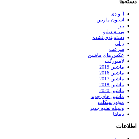
دسته‌ها
آ او دی
استون مارتین
بنز
بی ام دبلیو
دسته‌بندی نشده
رالی
سرعت
عکس های ماشین
لامبورگینی
ماشین 2015
ماشین 2016
ماشین 2017
ماشین 2018
ماشین 2020
ماشین های جدید
موتورسیکلت
وسیله نقلیه جدید
یاماها
اطلاعات
ورود