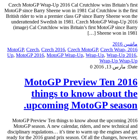
Czech MotoGP Wrap-Up 2016 Cal Crutchlow wins Britain’s first
MotoGP since Barry Sheene won in 1981 Cal Crutchlow is the first
British rider to win a premier class GP since Barry Sheene won the
underattended Swedish in 1981. Czech MotoGP Wrap-Up 2016
(image) Cal Crutchlow wins Britain’s first MotoGP since Barry
Sheene won in 1981 […]
ماشین 2016
,
Czech
,
Czech 2016
,
Czech MotoGP
,
Czech Wrap-
2016 MotoGP
Up
,
MotoGP 2016
,
MotoGP Wrap-Up
,
Wrap-Up
,
Wrap-Up 2016
,
Wrap-Up Wrap-Up
Date:
مارس 13, 2016
0
2016 MotoGP Preview Ten
things to know about the
upcoming MotoGP season.
2016 MotoGP Preview Ten things to know about the upcoming
MotoGP season. A new calendar, riders, and new technical and
disciplinary regulations… it’s time to warm up the engines and get
ready for the 2016 grand prix season. Of all the changes, however,