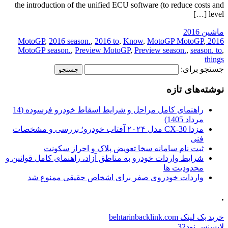
the introduction of the unified ECU software (to reduce costs and
level […]
ماشین 2016
,
2016 season.
,
2016 to
,
Know
,
MotoGP MotoGP
,
2016 MotoGP
MotoGP season.
,
Preview MotoGP
,
Preview season.
,
season. to
,
things
جستجو برای:
نوشته‌های تازه
راهنمای کامل مراحل و شرایط اسقاط خودرو فرسوده (14
مرداد 1405)
مزدا CX-30 مدل ۲۰۲۴ آفتاب خودرو؛ بررسی و مشخصات
فنی
ثبت نام سامانه سخا تعویض پلاک و احراز سکونت
شرایط واردات خودرو به مناطق آزاد، راهنمای کامل قوانین و
محدودیت ها
واردات خودروی صفر برای اشخاص حقیقی ممنوع شد
.
خرید بک لینک behtarinbacklink.com
لایسنس نود32