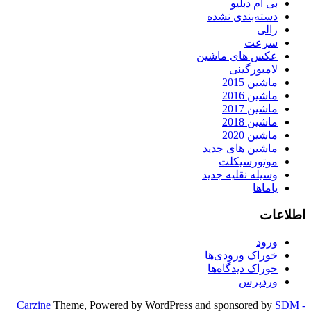
بی ام دبلیو
دسته‌بندی نشده
رالی
سرعت
عکس های ماشین
لامبورگینی
ماشین 2015
ماشین 2016
ماشین 2017
ماشین 2018
ماشین 2020
ماشین های جدید
موتورسیکلت
وسیله نقلیه جدید
یاماها
اطلاعات
ورود
خوراک ورودی‌ها
خوراک دیدگاه‌ها
وردپرس
Carzine
Theme, Powered by WordPress and sponsored by
SDM -