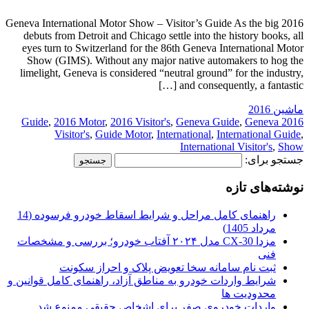
2016 Geneva International Motor Show – Visitor’s Guide As the big
debuts from Detroit and Chicago settle into the history books, all
eyes turn to Switzerland for the 86th Geneva International Motor
Show (GIMS). Without any major native automakers to hog the
limelight, Geneva is considered “neutral ground” for the industry,
and consequently, a fantastic […]
ماشین 2016
,
2016 Motor
,
2016 Visitor's
,
Geneva Guide
,
Geneva
2016 Guide
Visitor's
,
Guide Motor
,
International
,
International Guide
,
International Visitor's
,
Show
جستجو برای:
نوشته‌های تازه
راهنمای کامل مراحل و شرایط اسقاط خودرو فرسوده (14
مرداد 1405)
مزدا CX-30 مدل ۲۰۲۴ آفتاب خودرو؛ بررسی و مشخصات
فنی
ثبت نام سامانه سخا تعویض پلاک و احراز سکونت
شرایط واردات خودرو به مناطق آزاد، راهنمای کامل قوانین و
محدودیت ها
واردات خودروی صفر برای اشخاص حقیقی ممنوع شد