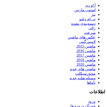
آ او دی
استون مارتین
بنز
بی ام دبلیو
دسته‌بندی نشده
رالی
سرعت
عکس های ماشین
لامبورگینی
ماشین 2015
ماشین 2016
ماشین 2017
ماشین 2018
ماشین 2020
ماشین های جدید
موتورسیکلت
وسیله نقلیه جدید
یاماها
اطلاعات
ورود
خوراک ورودی‌ها