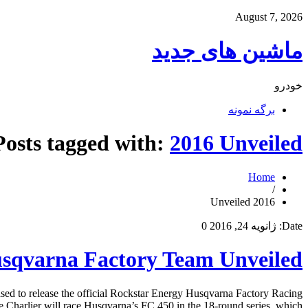
August 7, 2026
ماشین های جدید
خودرو
برگه نمونه
Posts tagged with:
2016 Unveiled
Home
/
2016 Unveiled
Date:
ژانویه 24, 2016
0
sqvarna Factory Team Unveiled
 to release the official Rockstar Energy Husqvarna Factory Racing
rlier will race Husqvarna’s FC 450 in the 18-round series, which […]