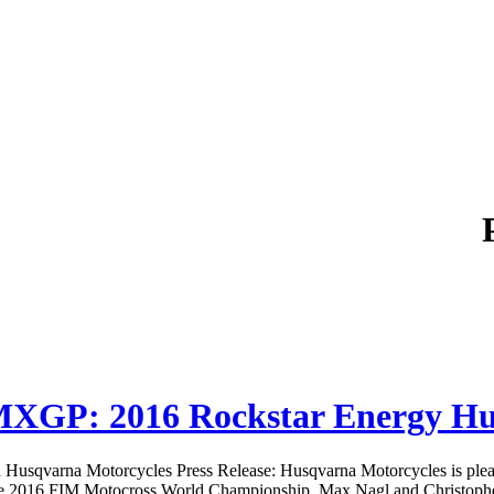
XGP: 2016 Rockstar Energy Hu
qvarna Motorcycles Press Release: Husqvarna Motorcycles is pleased
e 2016 FIM Motocross World Championship. Max Nagl and Christophe Cha