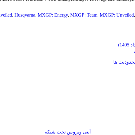
veiled
,
Husqvarna
,
MXGP: Energy
,
MXGP: Team
,
MXGP: Unveiled
محدودیت ها
آنتی ویروس تحت شبکه