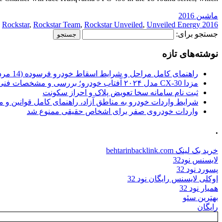
ماشین 2016
,
Rockstar
,
Rockstar Team
,
Rockstar Unveiled
,
Unveiled Energy
2016 Team
جستجو برای:
نوشته‌های تازه
راهنمای کامل مراحل و شرایط اسقاط خودرو فرسوده (14 مرداد 1405)
مزدا CX-30 مدل ۲۰۲۴ آفتاب خودرو؛ بررسی و مشخصات فنی
ثبت نام سامانه سخا تعویض پلاک و احراز سکونت
شرایط واردات خودرو به مناطق آزاد، راهنمای کامل قوانین و 
واردات خودروی صفر برای اشخاص حقیقی ممنوع شد
.
خرید بک لینک behtarinbacklink.com
لایسنس نود32
پسورد نود 32
اوکلی لایسنس رایگان نود 32
همیار نود 32
بهترین سئو
رایگان