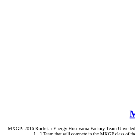
M
MXGP: 2016 Rockstar Energy Husqvarna Factory Team Unveiled Hus
Team that will compete in the MXGP class of th