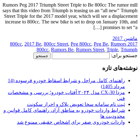
Rumors Peg 2017 Triumph Street Triple to Be 800cc The rumor mill
says that this video from Triumph is teasing us an “all new” Triumph
Street Triple for the 2017 model year, which will see a displacement
increase to 800cc. The new bike is set to drop on January 10th, and
promises to set “a […]
ماشین 2017
,
2017 Be
,
800cc Street
,
Peg 800cc
,
Peg Be
,
Rumors
2017 800cc
800cc
,
Rumors Be
,
Rumors Street
,
Triple
,
Triumph
جستجو برای:
نوشته‌های تازه
راهنمای کامل مراحل و شرایط اسقاط خودرو فرسوده (14
مرداد 1405)
مزدا CX-30 مدل ۲۰۲۴ آفتاب خودرو؛ بررسی و مشخصات
فنی
ثبت نام سامانه سخا تعویض پلاک و احراز سکونت
شرایط واردات خودرو به مناطق آزاد، راهنمای کامل قوانین و
محدودیت ها
واردات خودروی صفر برای اشخاص حقیقی ممنوع شد
.