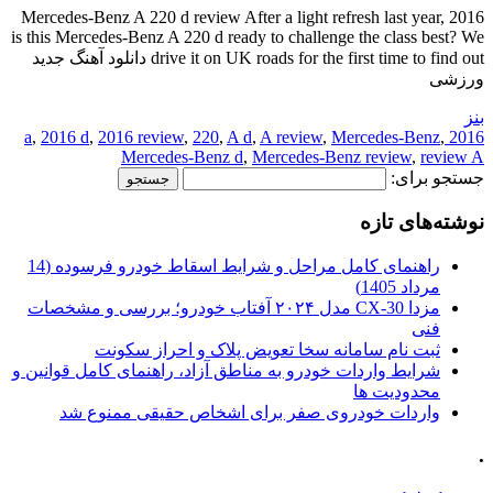
2016 Mercedes-Benz A 220 d review After a light refresh last year,
is this Mercedes-Benz A 220 d ready to challenge the class best? We
drive it on UK roads for the first time to find out دانلود آهنگ جدید
ورزشی
بنز
,
2016 d
,
2016 review
,
220
,
A d
,
A review
,
Mercedes-Benz
,
2016 a
Mercedes-Benz d
,
Mercedes-Benz review
,
review A
جستجو برای:
نوشته‌های تازه
راهنمای کامل مراحل و شرایط اسقاط خودرو فرسوده (14
مرداد 1405)
مزدا CX-30 مدل ۲۰۲۴ آفتاب خودرو؛ بررسی و مشخصات
فنی
ثبت نام سامانه سخا تعویض پلاک و احراز سکونت
شرایط واردات خودرو به مناطق آزاد، راهنمای کامل قوانین و
محدودیت ها
واردات خودروی صفر برای اشخاص حقیقی ممنوع شد
.