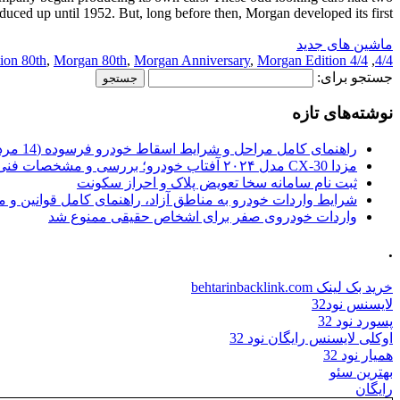
uced up until 1952. But, long before then, Morgan developed its first […]
ماشین های جدید
ion 80th
,
Morgan 80th
,
Morgan Anniversary
,
Morgan Edition
4/4 Anniversary
,
4/4
جستجو برای:
نوشته‌های تازه
راهنمای کامل مراحل و شرایط اسقاط خودرو فرسوده (14 مرداد 1405)
مزدا CX-30 مدل ۲۰۲۴ آفتاب خودرو؛ بررسی و مشخصات فنی
ثبت نام سامانه سخا تعویض پلاک و احراز سکونت
شرایط واردات خودرو به مناطق آزاد، راهنمای کامل قوانین و 
واردات خودروی صفر برای اشخاص حقیقی ممنوع شد
.
خرید بک لینک behtarinbacklink.com
لایسنس نود32
پسورد نود 32
اوکلی لایسنس رایگان نود 32
همیار نود 32
بهترین سئو
رایگان