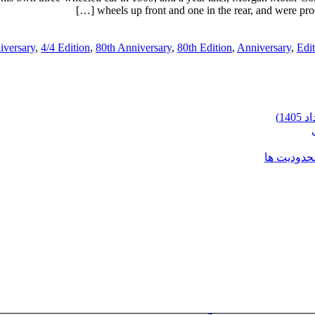
wheels up front and one in the rear, and were prod
,
4/4 Edition
,
80th Anniversary
,
80th Edition
,
Anniversary
,
Edit
محدودیت ها