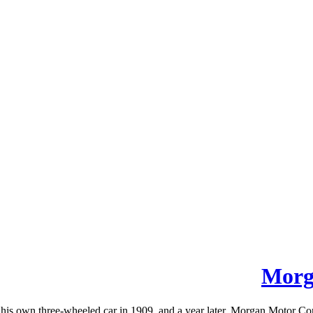
Morga
 his own three-wheeled car in 1909, and a year later, Morgan Motor C