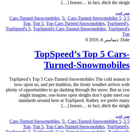
horses… in fact, ditch the sleigh […]
سرعت
,
5:
,
Cars-Turned-Snowmobiles
5 Cars-Turned-Snowmobiles
,
5 5
Top
,
Top 5
,
Top Cars-Turned-Snowmobiles
,
TopSpeed's
,
TopSpeed's 5
,
TopSpeed's Cars-Turned-Snowmobiles
,
TopSpeed's
Top
Date:
دسامبر 6, 2016
0
TopSpeed’s Top 5 Cars-
Turned-Snowmobiles
TopSpeed’s Top 5 Cars-Turned-Snowmobiles The cold season is
now upon us, and per tradition, the frosty weather arrives with
plenty of opportunities to go dashing through the snow. But as you
might imagine, one-horse open sleighs don’t quite meet our
standards around here at TopSpeed. Rather, we prefer many
horses… in fact, ditch the sleigh […]
سرعت
,
5:
,
Cars-Turned-Snowmobiles
5 Cars-Turned-Snowmobiles
,
5 5
Top
,
Top 5
,
Top Cars-Turned-Snowmobiles
,
TopSpeed's
,
TopSpeed's 5
,
TopSpeed's Cars-Turned-Snowmobiles
,
TopSpeed's