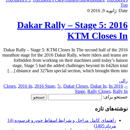
Top
Date:
ژانویه 9, 2016
0
2016 Dakar Rally – Stage 5:
KTM Closes In
2016 Dakar Rally – Stage 5: KTM Closes In The second half of the
marathon stage for the 2016 Dakar Rally, where riders and teams are
forbidden from working on their machines until today’s liaison
stage, Stage 5 had the added challenges beyond its 642km total
distance and 327km special section, which brought them into […]
رالی
,
2016 In
,
2016 Stage
,
5:
,
Dakar Closes
,
Dakar In
,
In
2016 Closes
,
–
Stage
,
Rally Closes
,
Rally In
جستجو برای:
نوشته‌های تازه
راهنمای کامل مراحل و شرایط اسقاط خودرو فرسوده (14
مرداد 1405)