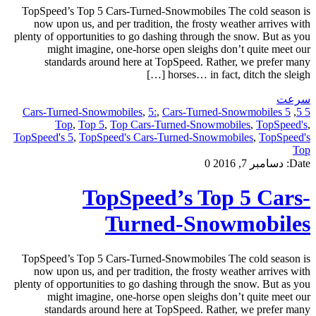
TopSpeed’s Top 5 Cars-Turned-Snowmobiles The cold season is
now upon us, and per tradition, the frosty weather arrives with
plenty of opportunities to go dashing through the snow. But as you
might imagine, one-horse open sleighs don’t quite meet our
standards around here at TopSpeed. Rather, we prefer many
horses… in fact, ditch the sleigh […]
سرعت
,
5:
,
Cars-Turned-Snowmobiles
5 Cars-Turned-Snowmobiles
,
5 5
Top
,
Top 5
,
Top Cars-Turned-Snowmobiles
,
TopSpeed's
,
TopSpeed's 5
,
TopSpeed's Cars-Turned-Snowmobiles
,
TopSpeed's
Top
Date:
دسامبر 7, 2016
0
TopSpeed’s Top 5 Cars-
Turned-Snowmobiles
TopSpeed’s Top 5 Cars-Turned-Snowmobiles The cold season is
now upon us, and per tradition, the frosty weather arrives with
plenty of opportunities to go dashing through the snow. But as you
might imagine, one-horse open sleighs don’t quite meet our
standards around here at TopSpeed. Rather, we prefer many