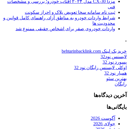
مزدا CX-30 مدل ۲۰۲۴ آفتاب خودرو؛ بررسی و مشخصات
فنی
ثبت نام سامانه سخا تعویض پلاک و احراز سکونت
شرایط واردات خودرو به مناطق آزاد، راهنمای کامل قوانین و
محدودیت ها
واردات خودروی صفر برای اشخاص حقیقی ممنوع شد
.
خرید بک لینک behtarinbacklink.com
لایسنس نود32
پسورد نود 32
اوکلی لایسنس رایگان نود 32
همیار نود 32
بهترین سئو
رایگان
آخرین دیدگاه‌ها
بایگانی‌ها
آگوست 2026
جولای 2026