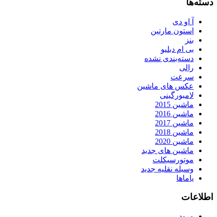
دسته‌ها
آ او دی
استون مارتین
بنز
بی ام دبلیو
دسته‌بندی نشده
رالی
سرعت
عکس های ماشین
لامبورگینی
ماشین 2015
ماشین 2016
ماشین 2017
ماشین 2018
ماشین 2020
ماشین های جدید
موتورسیکلت
وسیله نقلیه جدید
یاماها
اطلاعات
ورود