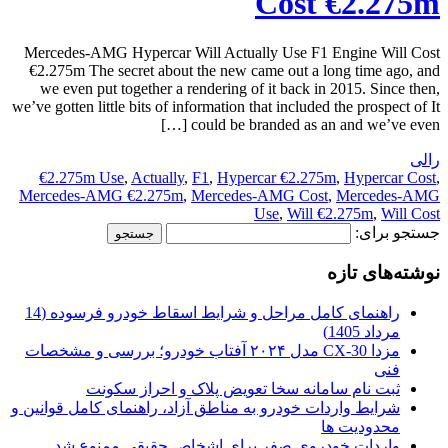
Cost €2.275m
Mercedes-AMG Hypercar Will Actually Use F1 Engine Will Cost
€2.275m The secret about the new came out a long time ago, and
we even put together a rendering of it back in 2015. Since then,
we’ve gotten little bits of information that included the prospect of It
could be branded as an and we’ve even […]
رالی
€2.275m Use
,
Actually
,
F1
,
Hypercar €2.275m
,
Hypercar Cost
,
Mercedes-AMG €2.275m
,
Mercedes-AMG Cost
,
Mercedes-AMG
Use
,
Will €2.275m
,
Will Cost
جستجو برای:
نوشته‌های تازه
راهنمای کامل مراحل و شرایط اسقاط خودرو فرسوده (14
مرداد 1405)
مزدا CX-30 مدل ۲۰۲۴ آفتاب خودرو؛ بررسی و مشخصات
فنی
ثبت نام سامانه سخا تعویض پلاک و احراز سکونت
شرایط واردات خودرو به مناطق آزاد، راهنمای کامل قوانین و
محدودیت ها
واردات خودروی صفر برای اشخاص حقیقی ممنوع شد