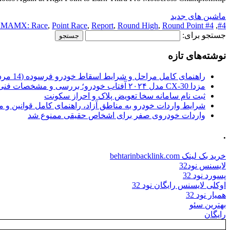
ماشین های جدید
MAMX: Race
,
Point Race
,
Report
,
Round High
,
Round Point
#4 High
,
#4
جستجو برای:
نوشته‌های تازه
راهنمای کامل مراحل و شرایط اسقاط خودرو فرسوده (14 مرداد 1405)
مزدا CX-30 مدل ۲۰۲۴ آفتاب خودرو؛ بررسی و مشخصات فنی
ثبت نام سامانه سخا تعویض پلاک و احراز سکونت
شرایط واردات خودرو به مناطق آزاد، راهنمای کامل قوانین و 
واردات خودروی صفر برای اشخاص حقیقی ممنوع شد
.
خرید بک لینک behtarinbacklink.com
لایسنس نود32
پسورد نود 32
اوکلی لایسنس رایگان نود 32
همیار نود 32
بهترین سئو
رایگان