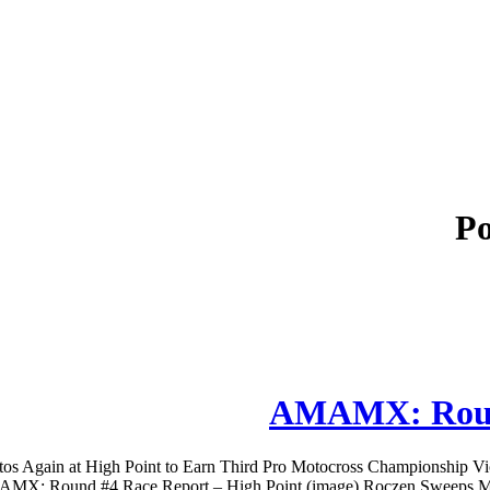
Po
AMAMX: Round
gain at High Point to Earn Third Pro Motocross Championship Vict
MX: Round #4 Race Report – High Point (image) Roczen Sweeps Motos 