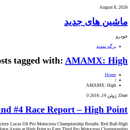
August 8, 2026
ماشین های جدید
خودرو
برگه نمونه
sts tagged with:
AMAMX: High
Home
/
AMAMX: High
Date:
ژوئن 19, 2016
0
 #4 Race Report – High Point
ory Lucas Oil Pro Motocross Championship Results: Red Bull High
Again at High Point to Earn Third Pro Motocross Championship […]