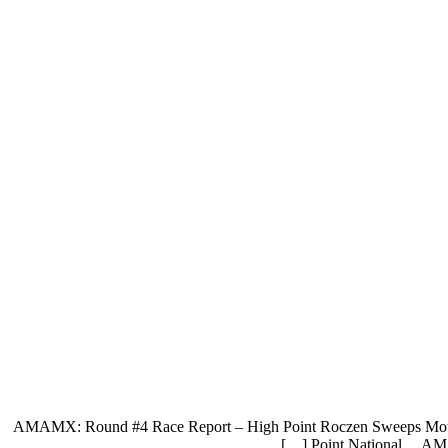
AMAMX: Round #4 Race Report – High Point Roczen Sweeps Motos A
Point National… AMA