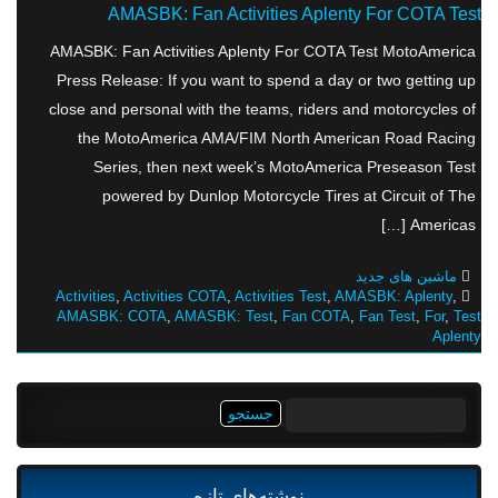
AMASBK: Fan Activities Aplenty For COTA Test
AMASBK: Fan Activities Aplenty For COTA Test MotoAmerica
Press Release: If you want to spend a day or two getting up
close and personal with the teams, riders and motorcycles of
the MotoAmerica AMA/FIM North American Road Racing
Series, then next week’s MotoAmerica Preseason Test
powered by Dunlop Motorcycle Tires at Circuit of The
Americas […]
ماشین های جدید
Activities
,
Activities COTA
,
Activities Test
,
AMASBK: Aplenty
,
AMASBK: COTA
,
AMASBK: Test
,
Fan COTA
,
Fan Test
,
For
,
Test
Aplenty
جستجو
برای:
نوشته‌های تازه