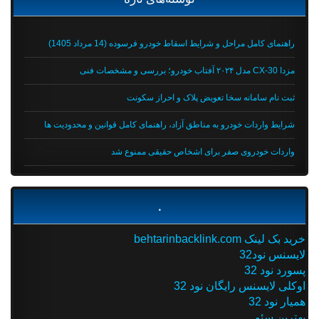
راهنمای کامل مراحل و شرایط اسقاط خودرو فرسوده (14 مرداد 1405)
مزدا CX-30 مدل ۲۰۲۴ آفتاب خودرو؛ بررسی و مشخصات فنی
ثبت نام سامانه سخا تعویض پلاک و احراز سکونت
شرایط واردات خودرو به مناطق آزاد، راهنمای کامل قوانین و محدودیت ها
واردات خودروی صفر برای اشخاص حقیقی ممنوع شد
.
خرید بک لینک behtarinbacklink.com
لایسنس نود32
پسورد نود 32
اوکلی لایسنس رایگان نود 32
همیار نود 32
بهترین سئو