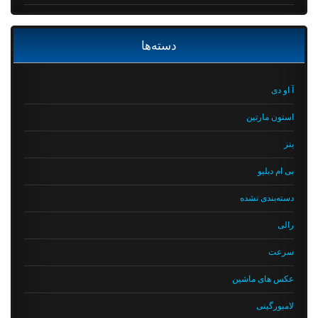
دسته‌ها
آ او دی
استون مارتین
بنز
بی ام دبلیو
دسته‌بندی نشده
رالی
سرعت
عکس های ماشین
لامبورگینی