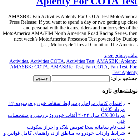
Aplenty For COTA Test
AMASBK: Fan Activities Aplenty For COTA Test MotoAmerica
Press Release: If you want to spend a day or two getting up close
and personal with the teams, riders and motorcycles of the
MotoAmerica AMA/FIM North American Road Racing Series, then
next week’s MotoAmerica Preseason Test powered by Dunlop
Motorcycle Tires at Circuit of The Americas […]
ماشین های جدید
Activities
,
Activities COTA
,
Activities Test
,
AMASBK: Aplenty
,
AMASBK: COTA
,
AMASBK: Test
,
Fan COTA
,
Fan Test
,
For
,
Test Aplenty
جستجو برای:
نوشته‌های تازه
راهنمای کامل مراحل و شرایط اسقاط خودرو فرسوده (14
مرداد 1405)
مزدا CX-30 مدل ۲۰۲۴ آفتاب خودرو؛ بررسی و مشخصات
فنی
ثبت نام سامانه سخا تعویض پلاک و احراز سکونت
شرایط واردات خودرو به مناطق آزاد، راهنمای کامل قوانین و
محدودیت ها