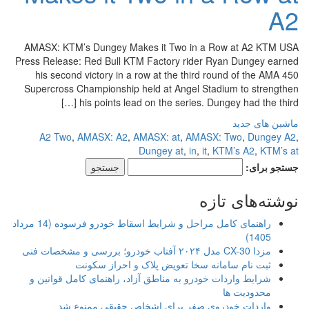
A2
AMASX: KTM’s Dungey Makes it Two in a Row at A2 KTM USA
Press Release: Red Bull KTM Factory rider Ryan Dungey earned
his second victory in a row at the third round of the AMA 450
Supercross Championship held at Angel Stadium to strengthen
his points lead on the series. Dungey had the third […]
ماشین های جدید
A2 Two
,
AMASX: A2
,
AMASX: at
,
AMASX: Two
,
Dungey A2
,
Dungey at
,
in
,
it
,
KTM’s A2
,
KTM’s at
جستجو برای:
نوشته‌های تازه
راهنمای کامل مراحل و شرایط اسقاط خودرو فرسوده (14 مرداد
1405)
مزدا CX-30 مدل ۲۰۲۴ آفتاب خودرو؛ بررسی و مشخصات فنی
ثبت نام سامانه سخا تعویض پلاک و احراز سکونت
شرایط واردات خودرو به مناطق آزاد، راهنمای کامل قوانین و
محدودیت ها
واردات خودروی صفر برای اشخاص حقیقی ممنوع شد