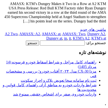
AMASX: KTM’s Dungey Makes it Two in a Row at A2 KTM
USA Press Release: Red Bull KTM Factory rider Ryan Dungey
earned his second victory in a row at the third round of the AMA
450 Supercross Championship held at Angel Stadium to strengthen
his points lead on the series. Dungey had the third […]
ماشین های جدید
A2 Two
,
AMASX: A2
,
AMASX: at
,
AMASX: Two
,
Dungey A2
,
Dungey at
,
in
,
it
,
KTM’s A2
,
KTM’s at
جستجو برای:
نوشته‌های تازه
راهنمای کامل مراحل و شرایط اسقاط خودرو فرسوده (14
مرداد 1405)
مزدا CX-30 مدل ۲۰۲۴ آفتاب خودرو؛ بررسی و مشخصات
فنی
ثبت نام سامانه سخا تعویض پلاک و احراز سکونت
شرایط واردات خودرو به مناطق آزاد، راهنمای کامل قوانین و
محدودیت ها
واردات خودروی صفر برای اشخاص حقیقی ممنوع شد
.