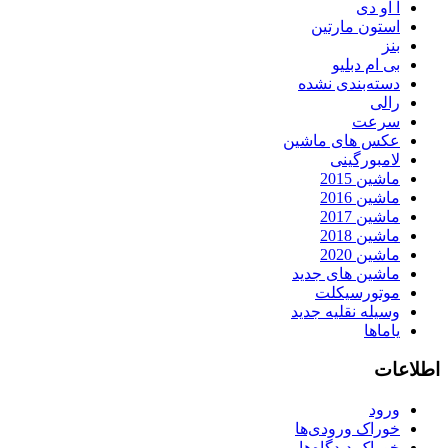
آ او دی
استون مارتین
بنز
بی ام دبلیو
دسته‌بندی نشده
رالی
سرعت
عکس های ماشین
لامبورگینی
ماشین 2015
ماشین 2016
ماشین 2017
ماشین 2018
ماشین 2020
ماشین های جدید
موتورسیکلت
وسیله نقلیه جدید
یاماها
اطلاعات
ورود
خوراک ورودی‌ها
خوراک دیدگاه‌ها