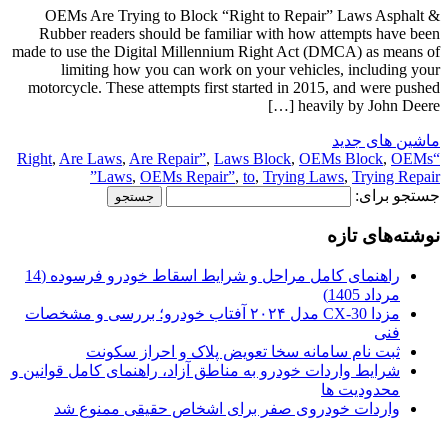
OEMs Are Trying to Block “Right to Repair” Laws Asphalt &
Rubber readers should be familiar with how attempts have been
made to use the Digital Millennium Right Act (DMCA) as means of
limiting how you can work on your vehicles, including your
motorcycle. These attempts first started in 2015, and were pushed
heavily by John Deere […]
ماشین های جدید
,
Are Laws
,
Are Repair”
,
Laws Block
,
OEMs Block
,
OEMs
“Right
Laws
,
OEMs Repair”
,
to
,
Trying Laws
,
Trying Repair”
جستجو برای:
نوشته‌های تازه
راهنمای کامل مراحل و شرایط اسقاط خودرو فرسوده (14
مرداد 1405)
مزدا CX-30 مدل ۲۰۲۴ آفتاب خودرو؛ بررسی و مشخصات
فنی
ثبت نام سامانه سخا تعویض پلاک و احراز سکونت
شرایط واردات خودرو به مناطق آزاد، راهنمای کامل قوانین و
محدودیت ها
واردات خودروی صفر برای اشخاص حقیقی ممنوع شد
.