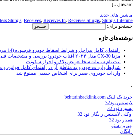
award […]
ماشین های جدید
ess Sturgis
,
Receives
,
Receives In
,
Receives Sturgis
,
Sturgis Lifetime
جستجو برای:
نوشته‌های تازه
راهنمای کامل مراحل و شرایط اسقاط خودرو فرسوده (14 مرداد 1405)
مزدا CX-30 مدل ۲۰۲۴ آفتاب خودرو؛ بررسی و مشخصات فنی
ثبت نام سامانه سخا تعویض پلاک و احراز سکونت
شرایط واردات خودرو به مناطق آزاد، راهنمای کامل قوانین و 
واردات خودروی صفر برای اشخاص حقیقی ممنوع شد
.
خرید بک لینک behtarinbacklink.com
لایسنس نود32
پسورد نود 32
اوکلی لایسنس رایگان نود 32
همیار نود 32
بهترین سئو
رایگان