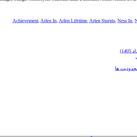
Achievement
,
Arlen In
,
Arlen Lifetime
,
Arlen Sturgis
,
Ness In
,
N
محدودیت ها