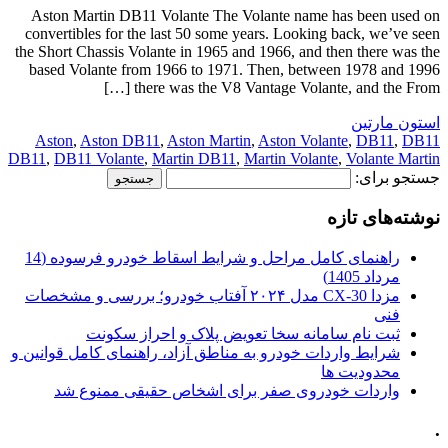
Aston Martin DB11 Volante The Volante name has been used on
convertibles for the last 50 some years. Looking back, we’ve seen
the Short Chassis Volante in 1965 and 1966, and then there was the
based Volante from 1966 to 1971. Then, between 1978 and 1996
there was the V8 Vantage Volante, and the From […]
استون مارتین
Aston
,
Aston DB11
,
Aston Martin
,
Aston Volante
,
DB11
,
DB11
DB11
,
DB11 Volante
,
Martin DB11
,
Martin Volante
,
Volante Martin
جستجو برای:
نوشته‌های تازه
راهنمای کامل مراحل و شرایط اسقاط خودرو فرسوده (14
مرداد 1405)
مزدا CX-30 مدل ۲۰۲۴ آفتاب خودرو؛ بررسی و مشخصات
فنی
ثبت نام سامانه سخا تعویض پلاک و احراز سکونت
شرایط واردات خودرو به مناطق آزاد، راهنمای کامل قوانین و
محدودیت ها
واردات خودروی صفر برای اشخاص حقیقی ممنوع شد
.