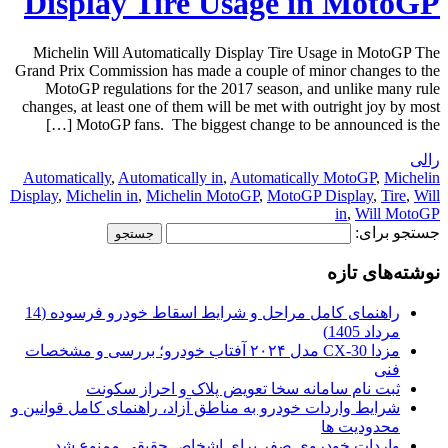
Display Tire Usage in MotoGP
Michelin Will Automatically Display Tire Usage in MotoGP The
Grand Prix Commission has made a couple of minor changes to the
MotoGP regulations for the 2017 season, and unlike many rule
changes, at least one of them will be met with outright joy by most
MotoGP fans. The biggest change to be announced is the […]
رالی
Automatically
,
Automatically in
,
Automatically MotoGP
,
Michelin
Display
,
Michelin in
,
Michelin MotoGP
,
MotoGP Display
,
Tire
,
Will
in
,
Will MotoGP
جستجو برای:
نوشته‌های تازه
راهنمای کامل مراحل و شرایط اسقاط خودرو فرسوده (14
مرداد 1405)
مزدا CX-30 مدل ۲۰۲۴ آفتاب خودرو؛ بررسی و مشخصات
فنی
ثبت نام سامانه سخا تعویض پلاک و احراز سکونت
شرایط واردات خودرو به مناطق آزاد، راهنمای کامل قوانین و
محدودیت ها
واردات خودروی صفر برای اشخاص حقیقی ممنوع شد