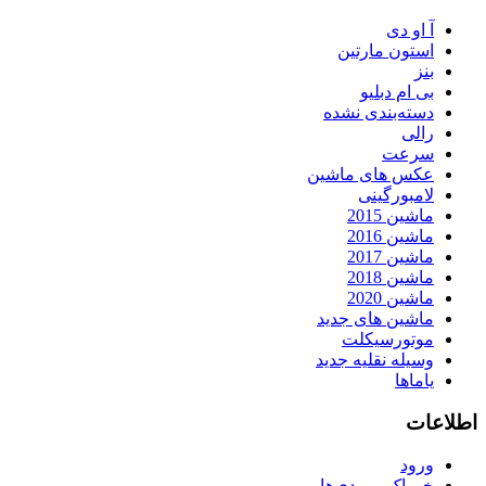
آ او دی
استون مارتین
بنز
بی ام دبلیو
دسته‌بندی نشده
رالی
سرعت
عکس های ماشین
لامبورگینی
ماشین 2015
ماشین 2016
ماشین 2017
ماشین 2018
ماشین 2020
ماشین های جدید
موتورسیکلت
وسیله نقلیه جدید
یاماها
اطلاعات
ورود
خوراک ورودی‌ها