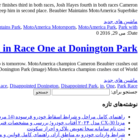
nishes third in both races, Josh Hayes fourth in both races Cameron
keep him in second place. Beaubier Maintains MotoAmerica Superbike […]
ماشین های جدید
tains Park
,
MotoAmerica Motorsports
,
MotoAmerica Park
,
Park with
Date:
می 29, 2016
0
 in Race One at Donington Park
o is tomorrow. MotoAmerica champion Cameron Beaubier crashes out
nington Park (image) MotoAmerica champion crashes out of World […]
ماشین های جدید
ace
,
Disappointed Donington
,
Disappointed Park
,
in
,
One
,
Park Race
جستجو برای:
نوشته‌های تازه
راهنمای کامل مراحل و شرایط اسقاط خودرو فرسوده (14 مرداد 1405)
مزدا CX-30 مدل ۲۰۲۴ آفتاب خودرو؛ بررسی و مشخصات فنی
ثبت نام سامانه سخا تعویض پلاک و احراز سکونت
شرایط واردات خودرو به مناطق آزاد، راهنمای کامل قوانین و 