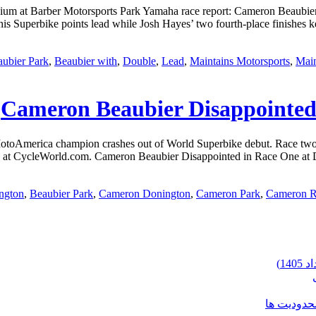
 at Barber Motorsports Park Yamaha race report: Cameron Beaubier fi
 his Superbike points lead while Josh Hayes’ two fourth-place finishes 
ubier Park
,
Beaubier with
,
Double
,
Lead
,
Maintains Motorsports
,
Main
Cameron Beaubier Disappointed
otoAmerica champion crashes out of World Superbike debut. Race tw
 at CycleWorld.com. Cameron Beaubier Disappointed in Race One at Do
ngton
,
Beaubier Park
,
Cameron Donington
,
Cameron Park
,
Cameron R
محدودیت ها