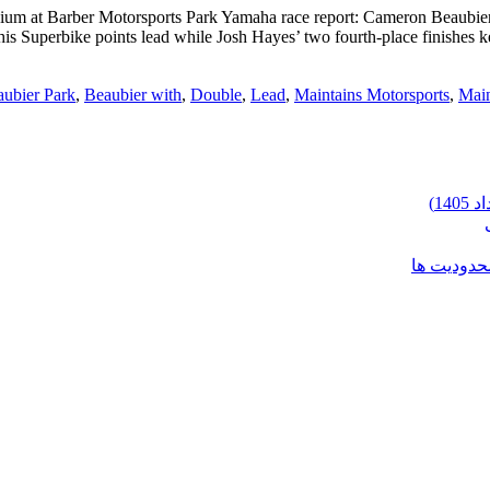
 at Barber Motorsports Park Yamaha race report: Cameron Beaubier fi
 his Superbike points lead while Josh Hayes’ two fourth-place finishes 
ubier Park
,
Beaubier with
,
Double
,
Lead
,
Maintains Motorsports
,
Main
محدودیت ها