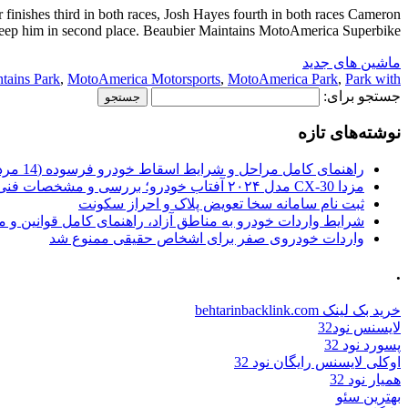
nishes third in both races, Josh Hayes fourth in both races Cameron
keep him in second place. Beaubier Maintains MotoAmerica Superbike […]
ماشین های جدید
tains Park
,
MotoAmerica Motorsports
,
MotoAmerica Park
,
Park with
جستجو برای:
نوشته‌های تازه
راهنمای کامل مراحل و شرایط اسقاط خودرو فرسوده (14 مرداد 1405)
مزدا CX-30 مدل ۲۰۲۴ آفتاب خودرو؛ بررسی و مشخصات فنی
ثبت نام سامانه سخا تعویض پلاک و احراز سکونت
شرایط واردات خودرو به مناطق آزاد، راهنمای کامل قوانین و 
واردات خودروی صفر برای اشخاص حقیقی ممنوع شد
.
خرید بک لینک behtarinbacklink.com
لایسنس نود32
پسورد نود 32
اوکلی لایسنس رایگان نود 32
همیار نود 32
بهترین سئو