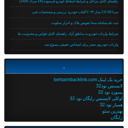
راهنمای کامل مراحل و شرایط اسقاط خودرو فرسوده (14 مرداد 1405)
مزدا CX-30 مدل ۲۰۲۴ آفتاب خودرو؛ بررسی و مشخصات فنی
ثبت نام سامانه سخا تعویض پلاک و احراز سکونت
شرایط واردات خودرو به مناطق آزاد، راهنمای کامل قوانین و محدودیت ها
واردات خودروی صفر برای اشخاص حقیقی ممنوع شد
.
خرید بک لینک behtarinbacklink.com
لایسنس نود32
پسورد نود 32
اوکلی لایسنس رایگان نود 32
همیار نود 32
بهترین سئو
رایگان