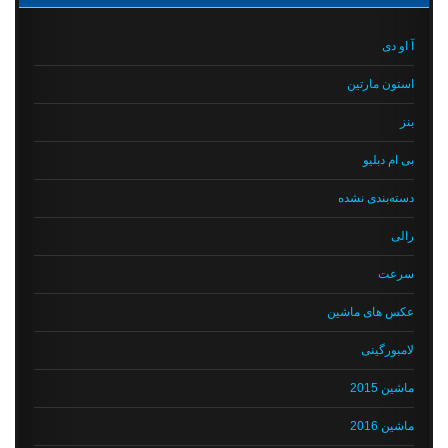
آ او دی
استون مارتین
بنز
بی ام دبلیو
دسته‌بندی نشده
رالی
سرعت
عکس های ماشین
لامبورگینی
ماشین 2015
ماشین 2016