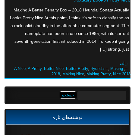
Making A Better Penalty Box – 2018 Hyundai Sonata Actually
Looks Pretty Nice At this point, I think it’s safe to classify the as
a rock solid standby in the affordable commuter segment. The
nameplate has been in use since 1985, with its current
seventh-generation first introduced in 2014. To keep it going
strong, just […]
رالی
A Nice
,
A Pretty
,
Better Nice
,
Better Pretty
,
Hyundai –
,
Making
,
–
2018
,
Making Nice
,
Making Pretty
,
Nice 2018
جستجو
برای:
نوشته‌های تازه