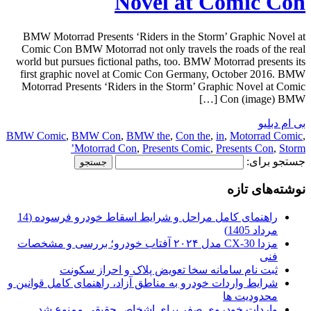
Novel at Comic Con
BMW Motorrad Presents ‘Riders in the Storm’ Graphic Novel at
Comic Con BMW Motorrad not only travels the roads of the real
world but pursues fictional paths, too. BMW Motorrad presents its
first graphic novel at Comic Con Germany, October 2016. BMW
Motorrad Presents ‘Riders in the Storm’ Graphic Novel at Comic
Con (image) BMW […]
بی ام دبلیو
BMW Comic
,
BMW Con
,
BMW the
,
Con the
,
in
,
Motorrad Comic
,
Motorrad Con
,
Presents Comic
,
Presents Con
,
Storm’
جستجو برای:
نوشته‌های تازه
راهنمای کامل مراحل و شرایط اسقاط خودرو فرسوده (14
مرداد 1405)
مزدا CX-30 مدل ۲۰۲۴ آفتاب خودرو؛ بررسی و مشخصات
فنی
ثبت نام سامانه سخا تعویض پلاک و احراز سکونت
شرایط واردات خودرو به مناطق آزاد، راهنمای کامل قوانین و
محدودیت ها
واردات خودروی صفر برای اشخاص حقیقی ممنوع شد