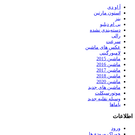
آ او دی
استون مارتین
بنز
بی ام دبلیو
دسته‌بندی نشده
رالی
سرعت
عکس های ماشین
لامبورگینی
ماشین 2015
ماشین 2016
ماشین 2017
ماشین 2018
ماشین 2020
ماشین های جدید
موتورسیکلت
وسیله نقلیه جدید
یاماها
اطلاعات
ورود
خوراک ورودی‌ها