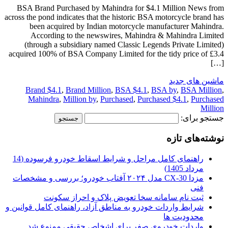
BSA Brand Purchased by Mahindra for $4.1 Million News from
across the pond indicates that the historic BSA motorcycle brand has
been acquired by Indian motorcycle manufacturer Mahindra.
According to the newswires, Mahindra & Mahindra Limited
(through a subsidiary named Classic Legends Private Limited)
acquired 100% of BSA Company Limited for the tidy price of £3.4
[…]
ماشین های جدید
Brand $4.1
,
Brand Million
,
BSA $4.1
,
BSA by
,
BSA Million
,
Mahindra
,
Million by
,
Purchased
,
Purchased $4.1
,
Purchased
Million
جستجو برای:
نوشته‌های تازه
راهنمای کامل مراحل و شرایط اسقاط خودرو فرسوده (14
مرداد 1405)
مزدا CX-30 مدل ۲۰۲۴ آفتاب خودرو؛ بررسی و مشخصات
فنی
ثبت نام سامانه سخا تعویض پلاک و احراز سکونت
شرایط واردات خودرو به مناطق آزاد، راهنمای کامل قوانین و
محدودیت ها
واردات خودروی صفر برای اشخاص حقیقی ممنوع شد