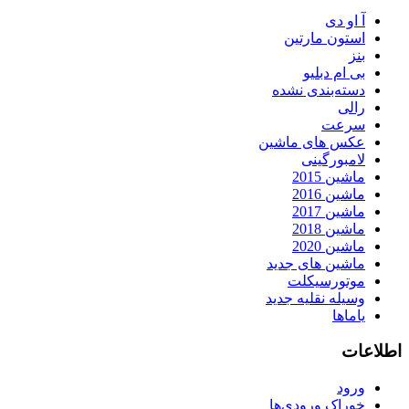
آ او دی
استون مارتین
بنز
بی ام دبلیو
دسته‌بندی نشده
رالی
سرعت
عکس های ماشین
لامبورگینی
ماشین 2015
ماشین 2016
ماشین 2017
ماشین 2018
ماشین 2020
ماشین های جدید
موتورسیکلت
وسیله نقلیه جدید
یاماها
اطلاعات
ورود
خوراک ورودی‌ها