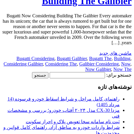
Building The Galibier
Bugatti Now Considering Building The Galibier Every automaker
has its unicorn; the car that is always rumored to get built but for one
reason or another never seems to happen. For that car is the the
super luxurious and super powerful 1,000-horsepower sedan that the
French automaker unveiled in 2009. Over the following seven
years, […]
ماشین های جدید
Bugatti Considering
,
Bugatti Galibier
,
Bugatti The
,
Building
,
Considering Galibier
,
Considering The
,
Galibier Considering
,
Now
,
Now Galibier
,
Now The
جستجو برای:
نوشته‌های تازه
راهنمای کامل مراحل و شرایط اسقاط خودرو فرسوده (14
مرداد 1405)
مزدا CX-30 مدل ۲۰۲۴ آفتاب خودرو؛ بررسی و مشخصات
فنی
ثبت نام سامانه سخا تعویض پلاک و احراز سکونت
شرایط واردات خودرو به مناطق آزاد، راهنمای کامل قوانین و
محدودیت ها