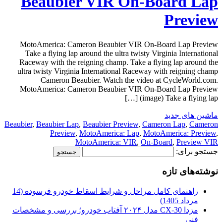
Beaubier VIR On-Board Lap
Preview
MotoAmerica: Cameron Beaubier VIR On-Board Lap Preview
Take a flying lap around the ultra twisty Virginia International
Raceway with the reigning champ. Take a flying lap around the
ultra twisty Virginia International Raceway with reigning champ
Cameron Beaubier. Watch the video at CycleWorld.com.
MotoAmerica: Cameron Beaubier VIR On-Board Lap Preview
(image) Take a flying lap […]
ماشین های جدید
Beaubier
,
Beaubier Lap
,
Beaubier Preview
,
Cameron Lap
,
Cameron
Preview
,
MotoAmerica: Lap
,
MotoAmerica: Preview
,
MotoAmerica: VIR
,
On-Board
,
Preview VIR
جستجو برای:
نوشته‌های تازه
راهنمای کامل مراحل و شرایط اسقاط خودرو فرسوده (14
مرداد 1405)
مزدا CX-30 مدل ۲۰۲۴ آفتاب خودرو؛ بررسی و مشخصات
فنی