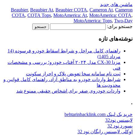
ماشین های جدید
Beaubier
,
Beaubier At
,
Beaubier COTA
,
Cameron At
,
Cameron
COTA
,
COTA Tops
,
MotoAmerica: At
,
MotoAmerica: COTA
,
MotoAmerica: Tops
,
Two-Day
جستجو برای:
نوشته‌های تازه
راهنمای کامل مراحل و شرایط اسقاط خودرو فرسوده (14
مرداد 1405)
مزدا CX-30 مدل ۲۰۲۴ آفتاب خودرو؛ بررسی و مشخصات
فنی
ثبت نام سامانه سخا تعویض پلاک و احراز سکونت
شرایط واردات خودرو به مناطق آزاد، راهنمای کامل قوانین و
محدودیت ها
واردات خودروی صفر برای اشخاص حقیقی ممنوع شد
.
خرید بک لینک behtarinbacklink.com
لایسنس نود32
پسورد نود 32
اوکلی لایسنس رایگان نود 32