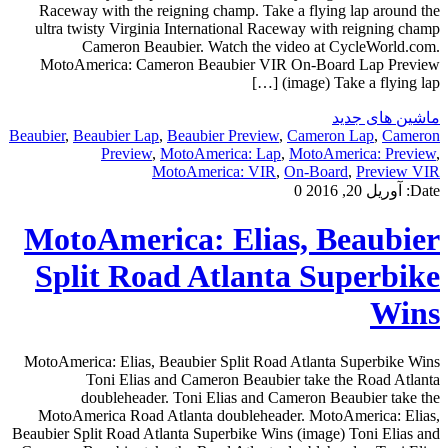
Raceway with the reigning champ. Take a flying lap around the
ultra twisty Virginia International Raceway with reigning champ
Cameron Beaubier. Watch the video at CycleWorld.com.
MotoAmerica: Cameron Beaubier VIR On-Board Lap Preview
(image) Take a flying lap […]
ماشین های جدید
Beaubier
,
Beaubier Lap
,
Beaubier Preview
,
Cameron Lap
,
Cameron
Preview
,
MotoAmerica: Lap
,
MotoAmerica: Preview
,
MotoAmerica: VIR
,
On-Board
,
Preview VIR
Date:
آوریل 20, 2016
0
MotoAmerica: Elias, Beaubier
Split Road Atlanta Superbike
Wins
MotoAmerica: Elias, Beaubier Split Road Atlanta Superbike Wins
Toni Elias and Cameron Beaubier take the Road Atlanta
doubleheader. Toni Elias and Cameron Beaubier take the
MotoAmerica Road Atlanta doubleheader. MotoAmerica: Elias,
Beaubier Split Road Atlanta Superbike Wins (image) Toni Elias and