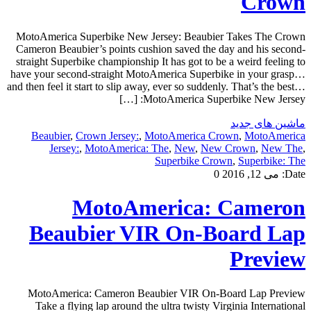
Crown
MotoAmerica Superbike New Jersey: Beaubier Takes The Crown
Cameron Beaubier’s points cushion saved the day and his second-
straight Superbike championship It has got to be a weird feeling to
have your second-straight MotoAmerica Superbike in your grasp…
and then feel it start to slip away, ever so suddenly. That’s the best…
MotoAmerica Superbike New Jersey: […]
ماشین های جدید
Beaubier
,
Crown Jersey:
,
MotoAmerica Crown
,
MotoAmerica
Jersey:
,
MotoAmerica: The
,
New
,
New Crown
,
New The
,
Superbike Crown
,
Superbike: The
Date:
می 12, 2016
0
MotoAmerica: Cameron
Beaubier VIR On-Board Lap
Preview
MotoAmerica: Cameron Beaubier VIR On-Board Lap Preview
Take a flying lap around the ultra twisty Virginia International