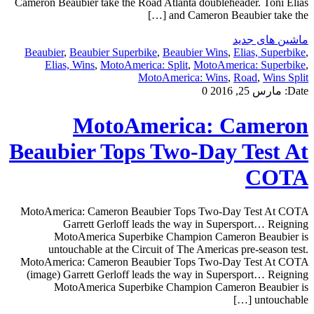
Cameron Beaubier take the Road Atlanta doubleheader. Toni Elias
and Cameron Beaubier take the […]
ماشین های جدید
Beaubier
,
Beaubier Superbike
,
Beaubier Wins
,
Elias, Superbike
,
Elias, Wins
,
MotoAmerica: Split
,
MotoAmerica: Superbike
,
MotoAmerica: Wins
,
Road
,
Wins Split
Date:
مارس 25, 2016
0
MotoAmerica: Cameron
Beaubier Tops Two-Day Test At
COTA
MotoAmerica: Cameron Beaubier Tops Two-Day Test At COTA
Garrett Gerloff leads the way in Supersport… Reigning
MotoAmerica Superbike Champion Cameron Beaubier is
untouchable at the Circuit of The Americas pre-season test.
MotoAmerica: Cameron Beaubier Tops Two-Day Test At COTA
(image) Garrett Gerloff leads the way in Supersport… Reigning
MotoAmerica Superbike Champion Cameron Beaubier is
untouchable […]