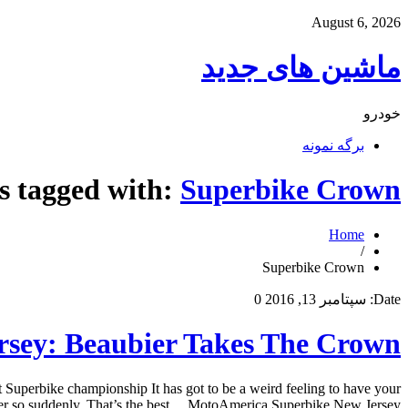
August 6, 2026
ماشین های جدید
خودرو
برگه نمونه
s tagged with:
Superbike Crown
Home
/
Superbike Crown
Date:
سپتامبر 13, 2016
0
sey: Beaubier Takes The Crown
uperbike championship It has got to be a weird feeling to have your
er so suddenly. That’s the best… MotoAmerica Superbike New Jersey: […]