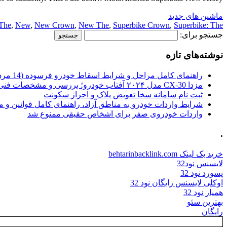
ماشین های جدید
The
,
New
,
New Crown
,
New The
,
Superbike Crown
,
Superbike: The
جستجو برای:
نوشته‌های تازه
راهنمای کامل مراحل و شرایط اسقاط خودرو فرسوده (14 مرداد 1405)
مزدا CX-30 مدل ۲۰۲۴ آفتاب خودرو؛ بررسی و مشخصات فنی
ثبت نام سامانه سخا تعویض پلاک و احراز سکونت
شرایط واردات خودرو به مناطق آزاد، راهنمای کامل قوانین و 
واردات خودروی صفر برای اشخاص حقیقی ممنوع شد
.
خرید بک لینک behtarinbacklink.com
لایسنس نود32
پسورد نود 32
اوکلی لایسنس رایگان نود 32
همیار نود 32
بهترین سئو
رایگان