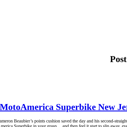
Post
MotoAmerica Superbike New Jer
n Beaubier’s points cushion saved the day and his second-straight S
erica Superbike in your grasp… and then feel it start to slip away, ev