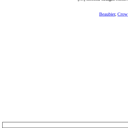
Beaubier
,
Crown