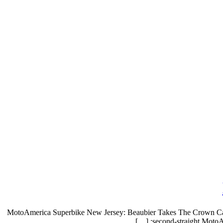
MotoAmerica Superbike New Jersey: Beaubier Takes The Crown Camero
second-straight MotoAm