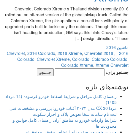
2016 Chevrolet Colorado Xtreme s Thailand division recently
rolled out an off-road version of the global pickup truck. Called the
Colorado Xtreme, the pickup offers a one-off look with plenty of
upgraded parts built to tackle any the outdoors. Though this exact
isn’t heading to production, GM says this hints Chevy’s future
design direction. “These […]
ماشین 2016
,
2016 Colorado
,
2016 Xtreme
,
Chevrolet
2016 Chevrolet
,
2016 –
Colorado
,
Chevrolet Xtreme
,
Colorado
,
Colorado Colorado
,
Colorado Xtreme
,
Xtreme Chevrolet
جستجو برای:
نوشته‌های تازه
راهنمای کامل مراحل و شرایط اسقاط خودرو فرسوده (14 مرداد
1405)
مزدا CX-30 مدل ۲۰۲۴ آفتاب خودرو؛ بررسی و مشخصات فنی
ثبت نام سامانه سخا تعویض پلاک و احراز سکونت
شرایط واردات خودرو به مناطق آزاد، راهنمای کامل قوانین و
محدودیت ها
واردات خودروی صفر برای اشخاص حقیقی ممنوع شد