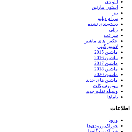
آ او دی
استون مارتین
بنز
بی ام دبلیو
دسته‌بندی نشده
رالی
سرعت
عکس های ماشین
لامبورگینی
ماشین 2015
ماشین 2016
ماشین 2017
ماشین 2018
ماشین 2020
ماشین های جدید
موتورسیکلت
وسیله نقلیه جدید
یاماها
اطلاعات
ورود
خوراک ورودی‌ها
خوراک دیدگاه‌ها