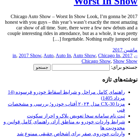
Worst In Show
2017 Chicago Auto Show – Worst In Show Look, I’m gonna be
honest with you guys – this year’s wasn’t exactly the most amazing
car show of all time. Sure, there were a few new debuts and a
couple interesting rides in attendance, but as a whole, it was pretty
forgettable. Nothing really jumped out […]
ماشین 2017
,
2017 Show
,
Auto
,
Auto In
,
Auto Show
,
Chicago In
,
2017 in
,
–
Chicago Show
,
Show Show
جستجو برای:
نوشته‌های تازه
راهنمای کامل مراحل و شرایط اسقاط خودرو فرسوده (14
مرداد 1405)
مزدا CX-30 مدل ۲۰۲۴ آفتاب خودرو؛ بررسی و مشخصات
فنی
ثبت نام سامانه سخا تعویض پلاک و احراز سکونت
شرایط واردات خودرو به مناطق آزاد، راهنمای کامل قوانین و
محدودیت ها
واردات خودروی صفر برای اشخاص حقیقی ممنوع شد