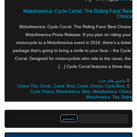
MotoAmerica: Cycle Corral: The Riding Fans’ Best
Choice
MotoAmerica: Cycle Corral: The Riding Fans’ Best Choice
MotoAmerica Press Release: If you plan on riding your
motorcycle to a MotoAmerica event in 2016, there’s a ticket
package that’s going to bring a smile to your face – the Cycle
Corral. Designed for motorcyclists who ride to the races, the
Cycle Corral features a three-day […]
ماشین های جدید
Choice The
,
Corral:
,
Corral: Best
,
Corral: Choice
,
Cycle Best
,
Cycle Choice
,
MotoAmerica: Best
,
MotoAmerica: Choice
,
MotoAmerica: The
,
Riding
جستجو
برای: