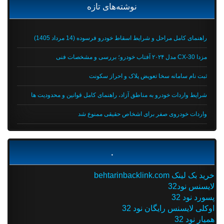
نوشته‌های تازه
راهنمای کامل مراحل و شرایط اسقاط خودرو فرسوده (14 مرداد 1405)
مزدا CX-30 مدل ۲۰۲۴ آفتاب خودرو؛ بررسی و مشخصات فنی
ثبت نام سامانه سخا تعویض پلاک و احراز سکونت
شرایط واردات خودرو به مناطق آزاد، راهنمای کامل قوانین و محدودیت ها
واردات خودروی صفر برای اشخاص حقیقی ممنوع شد
.
خرید بک لینک behtarinbacklink.com
لایسنس نود32
پسورد نود 32
اوکلی لایسنس رایگان نود 32
همیار نود 32