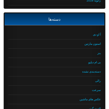
ژانویه 2016
دسته‌ها
آ او دی
استون مارتین
بنز
بی ام دبلیو
دسته‌بندی نشده
رالی
سرعت
عکس های ماشین
لامبورگینی