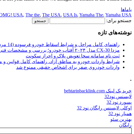
یاماها
OMG! USA
,
The the
,
The USA
,
USA Is
,
Yamaha The
,
Yamaha USA
جستجو برای:
نوشته‌های تازه
راهنمای کامل مراحل و شرایط اسقاط خودرو فرسوده (14 مرداد 1405)
مزدا CX-30 مدل ۲۰۲۴ آفتاب خودرو؛ بررسی و مشخصات فنی
ثبت نام سامانه سخا تعویض پلاک و احراز سکونت
شرایط واردات خودرو به مناطق آزاد، راهنمای کامل قوانین و 
واردات خودروی صفر برای اشخاص حقیقی ممنوع شد
.
خرید بک لینک behtarinbacklink.com
لایسنس نود32
پسورد نود 32
اوکلی لایسنس رایگان نود 32
همیار نود 32
بهترین سئو
رایگان