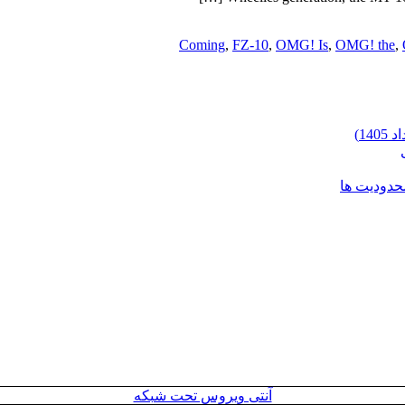
Coming
,
FZ-10
,
OMG! Is
,
OMG! the
,
محدودیت ها
آنتی ویروس تحت شبکه