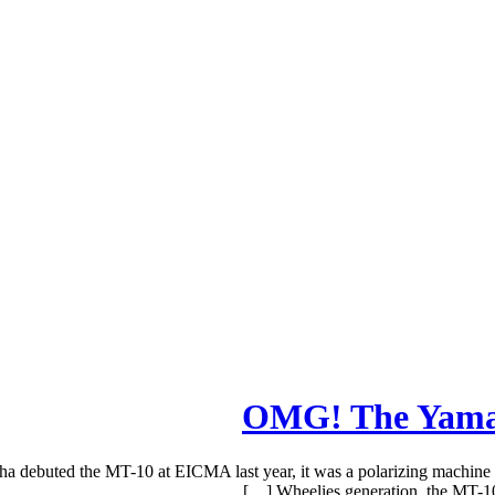
OMG! The Yamah
uted the MT-10 at EICMA last year, it was a polarizing machine an
Wheelies generation, the MT-10 i