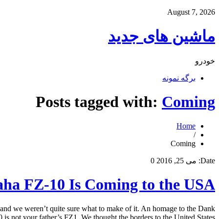
August 7, 2026
ماشین های جدید
خودرو
برگه نمونه
Posts tagged with:
Coming
Home
/
Coming
Date:
می 25, 2016
0
a FZ-10 Is Coming to the USA
d we weren’t quite sure what to make of it. An homage to the Dank
s not your father’s FZ1. We thought the borders to the United States […]