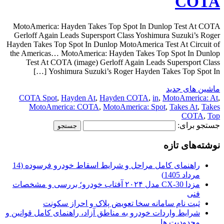
COTA
MotoAmerica: Hayden Takes Top Spot In Dunlop Test At COTA
Gerloff Again Leads Supersport Class Yoshimura Suzuki’s Roger
Hayden Takes Top Spot In Dunlop MotoAmerica Test At Circuit of
the Americas… MotoAmerica: Hayden Takes Top Spot In Dunlop
Test At COTA (image) Gerloff Again Leads Supersport Class
Yoshimura Suzuki’s Roger Hayden Takes Top Spot In […]
ماشین های جدید
COTA Spot
,
Hayden At
,
Hayden COTA
,
in
,
MotoAmerica: At
,
MotoAmerica: COTA
,
MotoAmerica: Spot
,
Takes At
,
Takes
COTA
,
Top
جستجو برای:
نوشته‌های تازه
راهنمای کامل مراحل و شرایط اسقاط خودرو فرسوده (14
مرداد 1405)
مزدا CX-30 مدل ۲۰۲۴ آفتاب خودرو؛ بررسی و مشخصات
فنی
ثبت نام سامانه سخا تعویض پلاک و احراز سکونت
شرایط واردات خودرو به مناطق آزاد، راهنمای کامل قوانین و
محدودیت ها