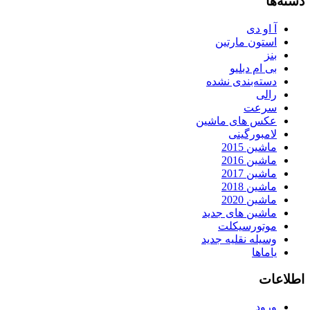
دسته‌ها
آ او دی
استون مارتین
بنز
بی ام دبلیو
دسته‌بندی نشده
رالی
سرعت
عکس های ماشین
لامبورگینی
ماشین 2015
ماشین 2016
ماشین 2017
ماشین 2018
ماشین 2020
ماشین های جدید
موتورسیکلت
وسیله نقلیه جدید
یاماها
اطلاعات
ورود