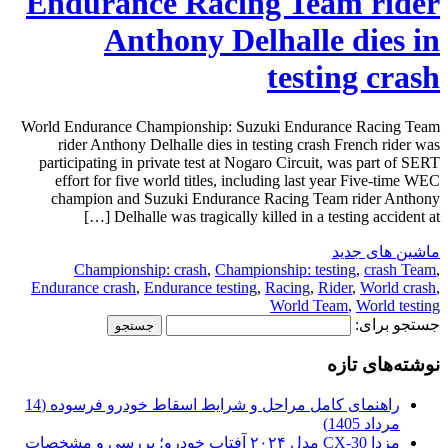
Endurance Racing Team rider
Anthony Delhalle dies in
testing crash
World Endurance Championship: Suzuki Endurance Racing Team
rider Anthony Delhalle dies in testing crash French rider was
participating in private test at Nogaro Circuit, was part of SERT
effort for five world titles, including last year Five-time WEC
champion and Suzuki Endurance Racing Team rider Anthony
Delhalle was tragically killed in a testing accident at […]
ماشین های جدید
Championship: crash
,
Championship: testing
,
crash Team
,
Endurance crash
,
Endurance testing
,
Racing
,
Rider
,
World crash
,
World Team
,
World testing
جستجو برای:
نوشته‌های تازه
راهنمای کامل مراحل و شرایط اسقاط خودرو فرسوده (14
مرداد 1405)
مزدا CX-30 مدل ۲۰۲۴ آفتاب خودرو؛ بررسی و مشخصات