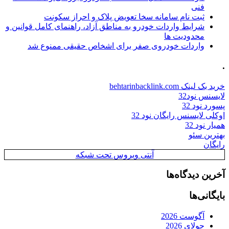
فنی
ثبت نام سامانه سخا تعویض پلاک و احراز سکونت
شرایط واردات خودرو به مناطق آزاد، راهنمای کامل قوانین و
محدودیت ها
واردات خودروی صفر برای اشخاص حقیقی ممنوع شد
.
خرید بک لینک behtarinbacklink.com
لایسنس نود32
پسورد نود 32
اوکلی لایسنس رایگان نود 32
همیار نود 32
بهترین سئو
رایگان
آنتی ویروس تحت شبکه
آخرین دیدگاه‌ها
بایگانی‌ها
آگوست 2026
جولای 2026