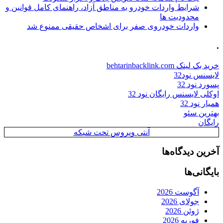
شرایط واردات خودرو به مناطق آزاد، راهنمای کامل قوانین و
محدودیت ها
واردات خودروی صفر برای اشخاص حقیقی ممنوع شد
.
خرید بک لینک behtarinbacklink.com
لایسنس نود32
پسورد نود 32
اوکلی لایسنس رایگان نود 32
همیار نود 32
بهترین سئو
رایگان
آنتی ویروس تحت شبکه
آخرین دیدگاه‌ها
بایگانی‌ها
آگوست 2026
جولای 2026
ژوئن 2026
فوریه 2026