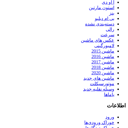
آ او دی
استون مارتین
بنز
بی ام دبلیو
دسته‌بندی نشده
رالی
سرعت
عکس های ماشین
لامبورگینی
ماشین 2015
ماشین 2016
ماشین 2017
ماشین 2018
ماشین 2020
ماشین های جدید
موتورسیکلت
وسیله نقلیه جدید
یاماها
اطلاعات
ورود
خوراک ورودی‌ها
خوراک دیدگاه‌ها