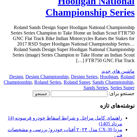
Hooligan National
Championship Series
Roland Sands Design Super Hooligan National Championship
Series Series Champion to Take Home an Indian Scout FTR750
GNC Flat Track Bike Indian Motorcycles Raises the Stakes for
2017 RSD Super Hooligan National Championship Series…
Roland Sands Design Super Hooligan National Championship
Series (image) Series Champion to Take Home an Indian Scout
FTR750 GNC Flat Track […]
ماشین های جدید
Design
,
Design Championship
,
Design Series
,
Hooligan
,
Roland
Championship
,
Roland Series
,
Roland Super
,
Sands Championship
,
Sands Series
,
Series Super
جستجو برای:
نوشته‌های تازه
راهنمای کامل مراحل و شرایط اسقاط خودرو فرسوده (14
مرداد 1405)
مزدا CX-30 مدل ۲۰۲۴ آفتاب خودرو؛ بررسی و مشخصات
فنی