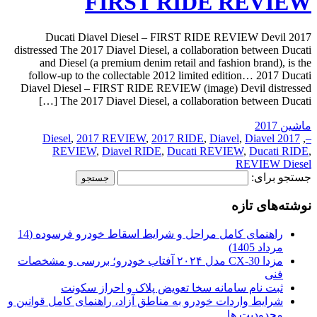
FIRST RIDE REVIEW
2017 Ducati Diavel Diesel – FIRST RIDE REVIEW Devil
distressed The 2017 Diavel Diesel, a collaboration between Ducati
and Diesel (a premium denim retail and fashion brand), is the
follow-up to the collectable 2012 limited edition… 2017 Ducati
Diavel Diesel – FIRST RIDE REVIEW (image) Devil distressed
The 2017 Diavel Diesel, a collaboration between Ducati […]
ماشین 2017
,
2017 REVIEW
,
2017 RIDE
,
Diavel
,
Diavel
2017 Diesel
,
–
REVIEW
,
Diavel RIDE
,
Ducati REVIEW
,
Ducati RIDE
,
REVIEW Diesel
جستجو برای:
نوشته‌های تازه
راهنمای کامل مراحل و شرایط اسقاط خودرو فرسوده (14
مرداد 1405)
مزدا CX-30 مدل ۲۰۲۴ آفتاب خودرو؛ بررسی و مشخصات
فنی
ثبت نام سامانه سخا تعویض پلاک و احراز سکونت
شرایط واردات خودرو به مناطق آزاد، راهنمای کامل قوانین و
محدودیت ها