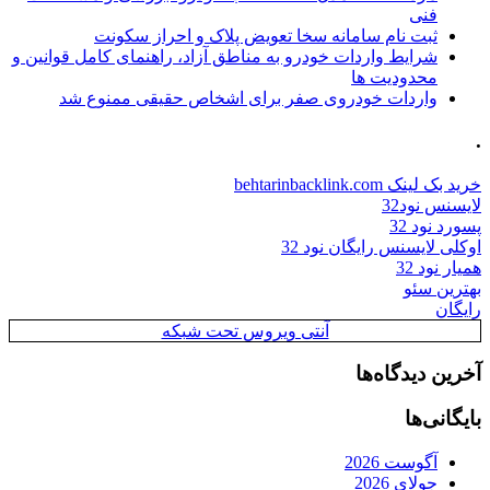
فنی
ثبت نام سامانه سخا تعویض پلاک و احراز سکونت
شرایط واردات خودرو به مناطق آزاد، راهنمای کامل قوانین و
محدودیت ها
واردات خودروی صفر برای اشخاص حقیقی ممنوع شد
.
خرید بک لینک behtarinbacklink.com
لایسنس نود32
پسورد نود 32
اوکلی لایسنس رایگان نود 32
همیار نود 32
بهترین سئو
رایگان
آنتی ویروس تحت شبکه
آخرین دیدگاه‌ها
بایگانی‌ها
آگوست 2026
جولای 2026