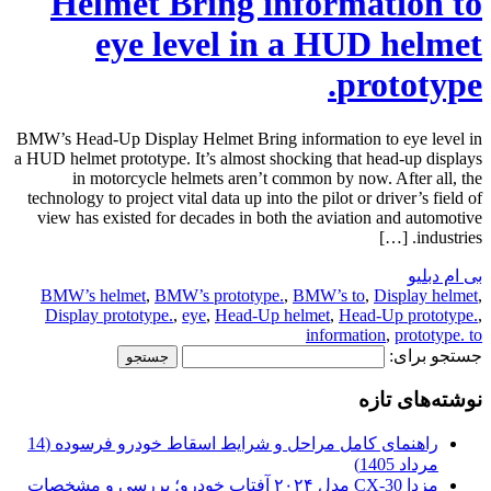
Helmet Bring information to
eye level in a HUD helmet
prototype.
BMW’s Head-Up Display Helmet Bring information to eye level in
a HUD helmet prototype. It’s almost shocking that head-up displays
in motorcycle helmets aren’t common by now. After all, the
technology to project vital data up into the pilot or driver’s field of
view has existed for decades in both the aviation and automotive
industries. […]
بی ام دبلیو
BMW’s helmet
,
BMW’s prototype.
,
BMW’s to
,
Display helmet
,
Display prototype.
,
eye
,
Head-Up helmet
,
Head-Up prototype.
,
information
,
prototype. to
جستجو برای:
نوشته‌های تازه
راهنمای کامل مراحل و شرایط اسقاط خودرو فرسوده (14
مرداد 1405)
مزدا CX-30 مدل ۲۰۲۴ آفتاب خودرو؛ بررسی و مشخصات