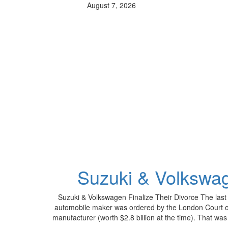
August 7, 2026
Suzuki & Volkswag
Suzuki & Volkswagen Finalize Their Divorce The las
automobile maker was ordered by the London Court of I
manufacturer (worth $2.8 billion at the time). That w