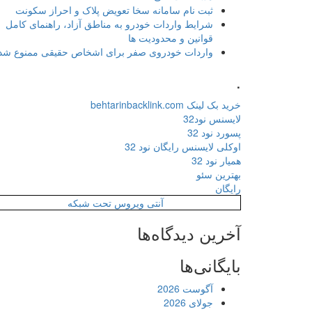
ثبت نام سامانه سخا تعویض پلاک و احراز سکونت
شرایط واردات خودرو به مناطق آزاد، راهنمای کامل
قوانین و محدودیت ها
واردات خودروی صفر برای اشخاص حقیقی ممنوع شد
.
خرید بک لینک behtarinbacklink.com
لایسنس نود32
پسورد نود 32
اوکلی لایسنس رایگان نود 32
همیار نود 32
بهترین سئو
رایگان
آنتی ویروس تحت شبکه
آخرین دیدگاه‌ها
بایگانی‌ها
آگوست 2026
جولای 2026