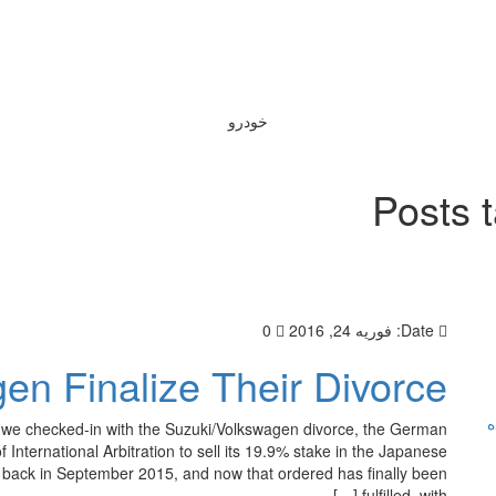
خودرو
Posts 
Date:
فوریه 24, 2016
0
en Finalize Their Divorce
ه
t we checked-in with the Suzuki/Volkswagen divorce, the German
nternational Arbitration to sell its 19.9% stake in the Japanese
as back in September 2015, and now that ordered has finally been
fulfilled, with […]